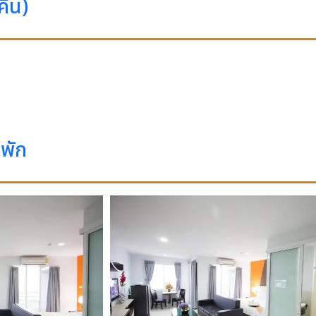
คืน)
พัก